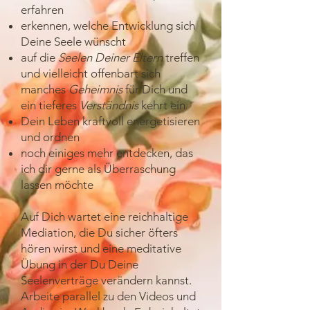
erfahren
erkennen, welche Entwicklung sich
Deine Seele wünscht
auf die
Seelen Deiner Eltern
treffen
und vielleicht offenbart sich
manches
Geheimnis
für Dich und
ein tieferes
Verständnis
kehrt ein
Dein Leben kraftvoll energetisieren
und ordnen
noch einiges mehr entdecken, das
ich dir gerne als Überraschung
lassen möchte
Auf Dich wartet eine reichhaltige
Mediation, die Du sicher öfters
hören wirst und eine meditative
Übung in der Du Deine
Seelenverträge verändern kannst.
Arbeite parallel zu den Videos und