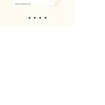
LEBE IM EINKLANG MIT DEN
WÜNSCHEN DEINER SEELE.
Für wen ist dieser Kurs geeignet?
Du möchtest:
Dich tiefer verstehen
die energetischen Ebenen und Deine
Seele kennenlernen
Botschaften Deiner Seele erhalten
lernen, wie Du Dir selbst bei Deiner
Entwicklung helfen kannst