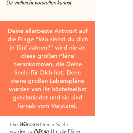
Dir vielleicht vorstellen kannst.
Deine allerbeste Antwort auf
die Frage "Wo siehst du dich
in fünf Jahren?" wird nie an
diese großen Pläne
herankommen, die Deine
Seele für Dich hat. Denn
deine großen Lebenspläne
wurden von ihr höchstselbst
geschmiedet und sie sind
fernab vom Verstand.
Die
Wünsche
Deiner Seele
wurden zu
Plänen
. Um die Pläne