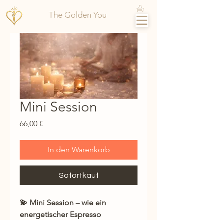
The Golden You
Mini Session
Preis
66,00 €
In den Warenkorb
Sofortkauf
💫 Mini Session – wie ein
energetischer Espresso