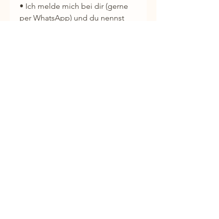
• Ich melde mich bei dir (gerne
per WhatsApp) und du nennst
mir dein Thema
• Innerhalb von 4 Werktagen
arbeite ich in deinem Feld
• Danach bekommst du deine
persönliche Audio per WhatsApp
🎁 Investition: 66 €
Nur wenige Plätze pro Monat
verfügbar
🌿 Diese Session ist kein Ersatz
für eine tiefe Begleitung –
aber manchmal genau der
energetische Knotenlöser, den es
gerade braucht.