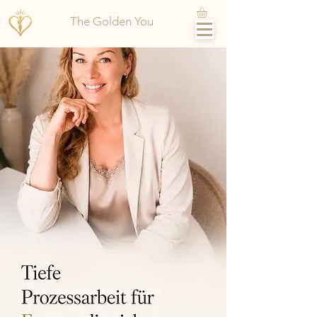
The Golden You
Tiefe
Prozessarbeit für
Frauen, die sich
wieder spüren
wollen
Wo dein Leben wieder
bei dir beginnt.