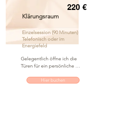
220 €
Klärungsraum
Einzelsession (90 Minuten)
Telefonisch oder im
Energiefeld
Gelegentlich öffne ich die 
Türen für ein persönliche 
Session und arbeite gezielt in 
Hier buchen
deinem Energiefeld - auf 
Basis deiner individuellen 
Themen, Fragen oder 
aktuellen Lebenslage.

Die Sitzung ist intuitiv geführt, 
strukturiert aufgebaut und 
kann neue Klarheit sowie 