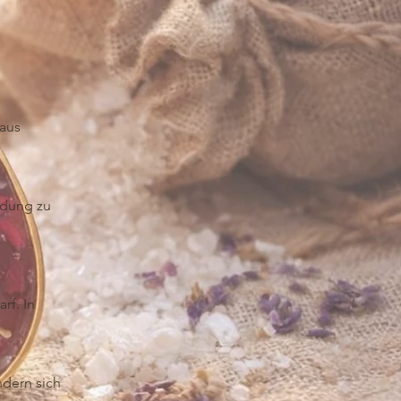
 aus
indung zu
rf. In
ndern sich