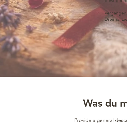
bewegen d
Vergangenh
Dreimal Li
Was du mi
Provide a general descr