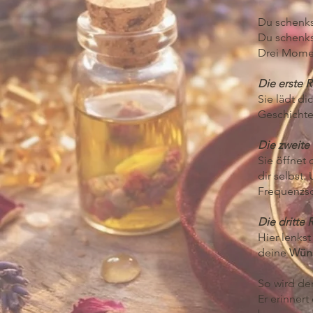
Du schenks
Du schenks
Drei Momen
Die erste 
Sie lädt di
Geschichte
Die zweite
Sie öffnet 
dir selbst.
Frequenzs
Die dritte 
Hier lenkst
deine
Wün
So wird de
Er erinnert