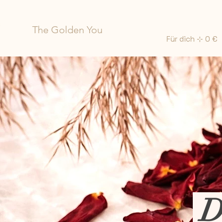
The Golden You
Für dich ⊹ 0 €
Dr