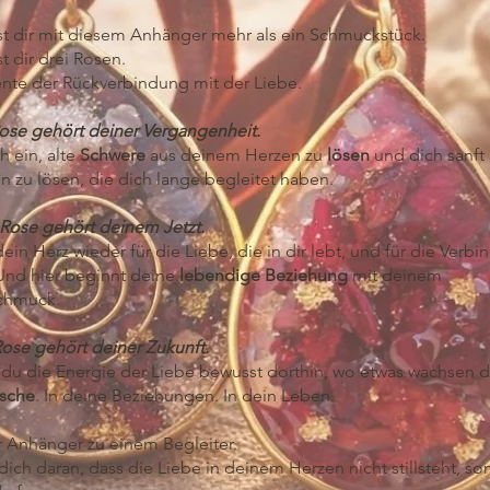
t dir mit diesem Anhänger mehr als ein Schmuckstück.
t dir drei Rosen.
te der Rückverbindung mit der Liebe.
Rose gehört deiner Vergangenheit.
ch ein, alte
Schwere
aus deinem Herzen zu
lösen
und dich sanft
n zu lösen, die dich lange begleitet haben.
 Rose gehört deinem Jetzt.
dein Herz wieder für die Liebe, die in dir lebt, und für die Verb
 Und hier beginnt deine
lebendige Beziehung
mit deinem
chmuck.
Rose gehört deiner Zukunft.
 du die Energie der Liebe bewusst dorthin, wo etwas wachsen da
sche
. In deine Beziehungen. In dein Leben.
r Anhänger zu einem Begleiter.
 dich daran, dass die Liebe in deinem Herzen nicht stillsteht, so