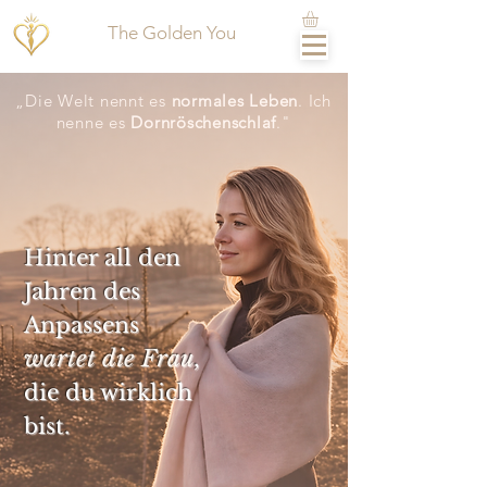
The Golden You
„Die Welt nennt es
normales Leben
. Ich
nenne es
Dornröschenschlaf
."
Hinter all den
Jahren des
Anpassens
wartet die Frau
,
die du wirklich
bist.