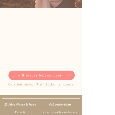
Ich will wieder lebendig sein
Kostenfrei - einfach "Play" drücken - entspannen
20 Jahre Wissen & Praxis
Maßgeschneidert
Kurse &
So individuelle wie du - mit