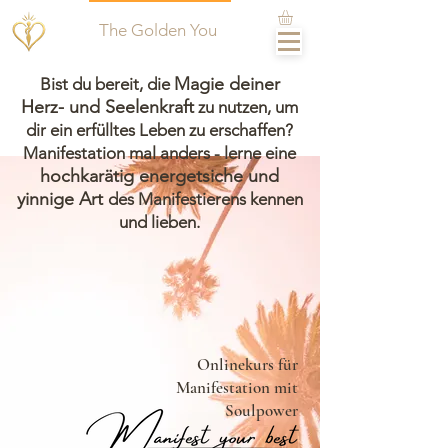
The Golden You
Magie deiner
Bist du bereit, die
Herz- und Seelenkraft
zu nutzen, um
dir ein erfülltes Leben zu erschaffen?
Manifestation mal anders - lerne eine
hochkarätig energetsiche und
yinnige Art
des Manifestierens kennen
und lieben.
Onlinekurs für
Manifestation mit
Soulpower