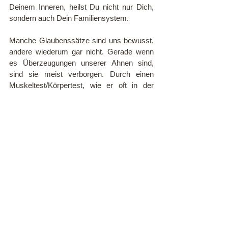
Deinem Inneren, heilst Du nicht nur Dich, 
sondern auch Dein Familiensystem. 
Manche Glaubenssätze sind uns bewusst, 
andere wiederum gar nicht. Gerade wenn 
es Überzeugungen unserer Ahnen sind, 
sind sie meist verborgen. Durch einen 
Muskeltest/Körpertest, wie er oft in der 
Kinesiologie verwendet wird, können 
Glaubenssätze auf ihr Vorhandensein 
überprüft werden.  
Ich habe einen
 kostenlosen Mini-Kurs
 für 
Dich aufgenommen, mit dem Du selbst (mit 
ein wenig Übung) Dein System auf 
Glaubenssätze überprüfen kannst. 
Talk with your body. 
Ein paar Ideen für Glaubenssätze zum 