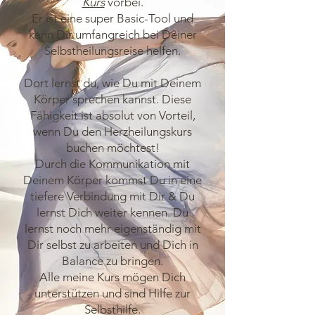
Kurs
vorbei.
Er ist eine super Basic-Tool und
kann Dir umfangreich bei Deiner
Selbstheilungsreise helfen.
Dort lernst du, wie Du mit Deinem
Körper sprechen kannst. Diese
Fähigkeit ist absolut von Vorteil,
wenn Du den Herzheilungskurs
buchen möchtest!
Durch die Kommunikation mit
Deinem Körper kommst Du in eine
tiefere Verbindung mit Dir & Du
lernst Dich weiter kennen. Du
lernst noch mehr eigenständig mit
Dir selbst zu arbeiten und Dich in
Balance zu bringen.
Alle meine Kurs mögen Dich
unterstützen und sind Hilfe zur
Selbsthilfe.