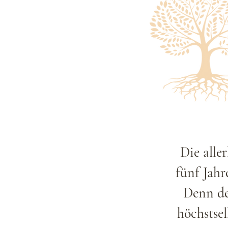
Die alle
fünf Jah
Denn de
höchstse