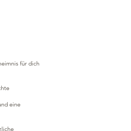
heimnis für dich
chte
 und eine
zliche