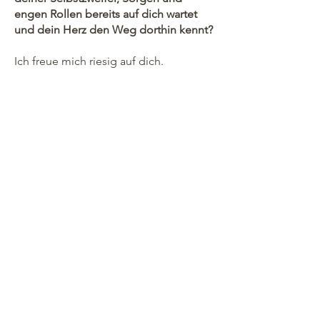
engen Rollen bereits auf dich wartet
und dein
Herz den Weg dorthin kennt?
Ich freue mich riesig auf dich.
Bis gleich,
Rika
PS.:
Falls du die E-Mail mit dem Link zu der
Anmeldung nicht bekommen hast,
schau bitte auch in deinem
Spam-
Ordner nach.
AGB
thegoldenyou.de
Datenschutz
Impressum