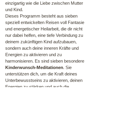
einzigartig wie die Liebe zwischen Mutter 
und Kind.
Dieses Programm besteht aus sieben 
speziell entwickelten Reisen voll Fantasie 
und energetischer Heilarbeit, die dir nicht 
nur dabei helfen, eine tiefe Verbindung zu 
deinem zukünftigen Kind aufzubauen, 
sondern auch deine inneren Kräfte und 
Energien zu aktivieren und zu 
harmonisieren. Es sind sieben besondere
Kinderwunsch-Meditationen
. Sie 
unterstützen dich, um die Kraft deines 
Unterbewusstseins zu aktivieren, deinen 
Energien zu stärken und auch die 
spirituellen Aspekte zu erlebn - denn hier 
wirst du die Seele deines zukünftigen 
Kindes einladen und eurer Verbindung 
entdecken.
Die sieben energetischen 