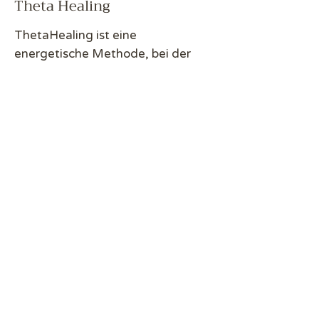
Theta Healing
ThetaHealing ist eine
energetische Methode, bei der
wir gemeinsam in einer
Heilsitzung in einen meditativen
Zustand gehen und Deine
inneren Welten erforschen, um
alte Wunden, Missverständnisse
und Glaubenssätze zu klären. Wir
lassen uns hier von Deinen
Gefühlen, inneren Bildern und
Gedanken immer tiefer in Deine
Welt sinken, denn hier können die
verborgenen Ursachen für Deine
Herausforderungen im Leben
gelöst werden.
Erfahre mehr