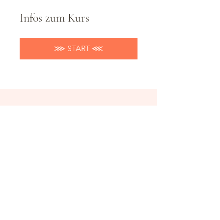
Infos zum Kurs
⋙ START ⋘
AGB
thegoldenyou.de
Datenschutz
Impressum
Vertrag widerrufen