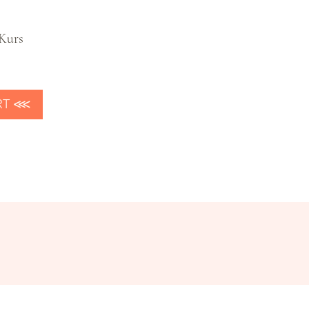
Kurs
⋙ START ⋘